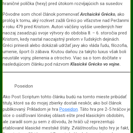
hraničné políčka (hexy) pred útokom rozvíjajúcich sa susedov.
Pôvodne som chcel článok pomenovať
Archaické Grécko
, ako
prológ k tomu, aký rozkvet zažili Gréci po víťazstve nad Peržanmi
v roku 479 pred Kristom. Autori väčšiny vyššie uvedených hier
naozaj zasadzujú svoje výtvory do obdobia 8. – 6. storočia pred
Kristom, kedy nastal naozajstný prelom v ľudských dejinách.
Gréci priniesli alebo dokázali udržať javy ako vláda ľudu, filozofia,
umenie, šport či zábava. Krutou daňou za takýto luxus však boli
neustále vojny, plienenia a otroctvo. Viac sa o tom dočítate v
nasledujúcom článku pod názvom
Klasické Grécko vo vojne
.
Poseidon
Ako Post Scriptum tohto článku budú na tomto mieste pribúdať
tituly, ktoré sa do mojej zbierky dostali neskôr, ako bol článok
publikovaný. Príkladom je hra
Poseidon
. Táto hra pre 2-5 hráčov je
síce o osídľovaní Iónskej oblasti ešte pred klasickým obdobím,
ale zaradil som ju sem z dôvodu, že hráči už reprezentujú
etablované klasické mestské štáty. Zvláštnosťou tejto hry je fakt,