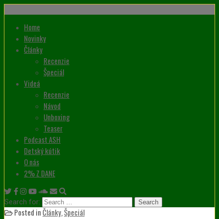
Home
Novinky
Články
Recenzie
Špeciál
Videá
Recenzie
Návod
Unboxing
Teaser
Podcast ASH
Detský kútik
O nás
2% Z DANE
Search for:
Posted in
Články
,
Špeciál