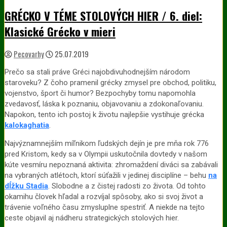
GRÉCKO V TÉME STOLOVÝCH HIER / 6. diel:
Klasické Grécko v mieri
Pecovarhy
25.07.2019
Prečo sa stali práve Gréci najobdivuhodnejším národom
staroveku? Z čoho pramenil grécky zmysel pre obchod, politiku,
vojenstvo, šport či humor? Bezpochyby tomu napomohla
zvedavosť, láska k poznaniu, objavovaniu a zdokonaľovaniu.
Napokon, tento ich postoj k životu najlepšie vystihuje grécka
kalokaghatia
.
Najvýznamnejším míľnikom ľudských dejín je pre mňa rok 776
pred Kristom, kedy sa v Olympii uskutočnila dovtedy v našom
kúte vesmíru nepoznaná aktivita: zhromaždení diváci sa zabávali
na vybraných atlétoch, ktorí súťažili v jedinej disciplíne – behu
na
dĺžku Stadia
. Slobodne a z čistej radosti zo života. Od tohto
okamihu človek hľadal a rozvíjal spôsoby, ako si svoj život a
trávenie voľného času zmysluplne spestriť. A niekde na tejto
ceste objavil aj nádheru strategických stolových hier.