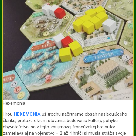
Hexemonia
Hrou
HEXEMONIA
už trochu načrtneme obsah nasledujúceho
článku, pretože okrem stavania, budovania kultúry, pohybu
obyvateľstva, sa v tejto zaujímavej francúzskej hre autor
zameriava aj na vojenstvo – 2 až 4 hráči si musia strážiť svoje