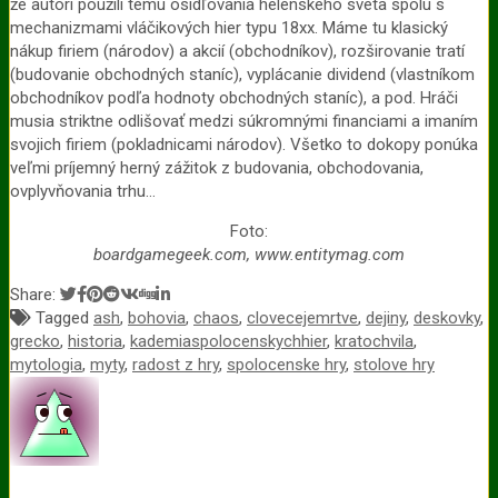
že autori použili tému osídľovania helénskeho sveta spolu s
mechanizmami vláčikových hier typu 18xx. Máme tu klasický
nákup firiem (národov) a akcií (obchodníkov), rozširovanie tratí
(budovanie obchodných staníc), vyplácanie dividend (vlastníkom
obchodníkov podľa hodnoty obchodných staníc), a pod. Hráči
musia striktne odlišovať medzi súkromnými financiami a imaním
svojich firiem (pokladnicami národov). Všetko to dokopy ponúka
veľmi príjemný herný zážitok z budovania, obchodovania,
ovplyvňovania trhu…
Foto:
boardgamegeek.com, www.entitymag.com
Share:
Tagged
ash
,
bohovia
,
chaos
,
clovecejemrtve
,
dejiny
,
deskovky
,
grecko
,
historia
,
kademiaspolocenskychhier
,
kratochvila
,
mytologia
,
myty
,
radost z hry
,
spolocenske hry
,
stolove hry