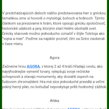
V predchádzajúcich dieloch nášho predstavovania hier s gréckou
tematikou sme si hovorili o mytológii, bohoch a hrdinoch. Týmto
článkom sa presúvame k hrám, ktoré opisujú grécku spoločnosť,
historické udalosti a javy, ktorými starí Heléni obohatili svet.
Grécky starovek možno jednoducho označiť v štýle Tolstoja ako
“vojna a mier”. Poďme sa najskôr pozrieť, čím sa Gréci zaoberali
v čase mieru.
Agora
Začneme hrou
AGORA
, v ktorej 2 až 4 hráči hľadajú cestu, ako
najvýhodnejšie vymeniť tovary, vylepšujú svoje rečnícke
schopnosti a stavajú monumenty, aby dosiahli úspech na
ľudovom zhromaždení. Hra má síce jednoduché pravidlá a veľmi
pekný herný plán, no bohužiaľ neposkytuje príliš hodnotný zážitok.
Attika