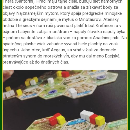
Théra (Santorini). Hráči majú tajné ciele, budujú sieť námorných
ciest okolo sopečného ostrova a snažia sa získavať body za
objavy. Najznámejším mýtom, ktorý spája predgrécke minojské
obdobie s gréckymi dejinami je mýtus o Minotaurovi. Aténsky
hrdina Théseus v ňom ruší povinnosť platiť tribút Kréťanom a v
bájnom Labyrinte zabíja monštrum – napoly človeka napoly býka
– pričom sa dostáva z bludiska von za pomoci Ariadninej nite. Na
spiatočnej plavbe však zabudne vyvesiť biele plachty na znak
úspechu. Jeho otec, kráľ Aegeus, sa vrhá v žiali za domnele
strateným synom do morských vĺn, aby mu dal meno Egejské,
pretrvávajúce až do dnešných čias.