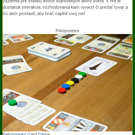
zázemia pre stavbu dvoch starovekých divov sveta. V hre je
dostatok interakcie, rozhodovania kam vyviezť či predať tovar a
čo skôr postaviť, aby hráč naplnil svoj cieľ.
Peloponnes
Peloponnes Card Game