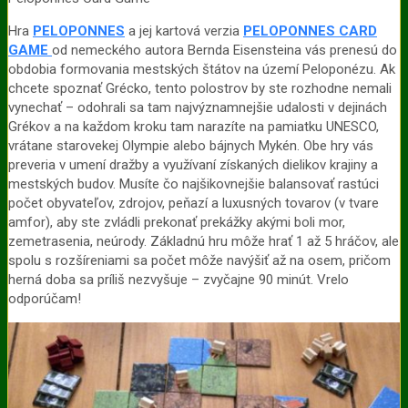
Hra
PELOPONNES
a jej kartová verzia
PELOPONNES CARD
GAME
od nemeckého autora Bernda Eisensteina vás prenesú do
obdobia formovania mestských štátov na území Peloponézu. Ak
chcete spoznať Grécko, tento polostrov by ste rozhodne nemali
vynechať – odohrali sa tam najvýznamnejšie udalosti v dejinách
Grékov a na každom kroku tam narazíte na pamiatku UNESCO,
vrátane starovekej Olympie alebo bájnych Mykén. Obe hry vás
preveria v umení dražby a využívaní získaných dielikov krajiny a
mestských budov. Musíte čo najšikovnejšie balansovať rastúci
počet obyvateľov, zdrojov, peňazí a luxusných tovarov (v tvare
amfor), aby ste zvládli prekonať prekážky akými boli mor,
zemetrasenia, neúrody. Základnú hru môže hrať 1 až 5 hráčov, ale
spolu s rozšíreniami sa počet môže navýšiť až na osem, pričom
herná doba sa príliš nezvyšuje – zvyčajne 90 minút. Vrelo
odporúčam!