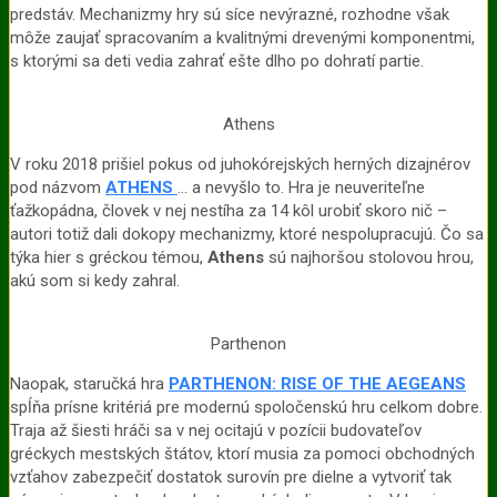
predstáv. Mechanizmy hry sú síce nevýrazné, rozhodne však
môže zaujať spracovaním a kvalitnými drevenými komponentmi,
s ktorými sa deti vedia zahrať ešte dlho po dohratí partie.
Athens
V roku 2018 prišiel pokus od juhokórejských herných dizajnérov
pod názvom
A
THENS
… a nevyšlo to. Hra je neuveriteľne
ťažkopádna, človek v nej nestíha za 14 kôl urobiť skoro nič –
autori totiž dali dokopy mechanizmy, ktoré nespolupracujú. Čo sa
týka hier s gréckou témou,
Athens
sú najhoršou stolovou hrou,
akú som si kedy zahral.
Parthenon
Naopak, staručká hra
PARTH
ENON: RISE OF THE AEGEANS
spĺňa prísne kritériá pre modernú spoločenskú hru celkom dobre.
Traja až šiesti hráči sa v nej ocitajú v pozícii budovateľov
gréckych mestských štátov, ktorí musia za pomoci obchodných
vzťahov zabezpečiť dostatok surovín pre dielne a vytvoriť tak