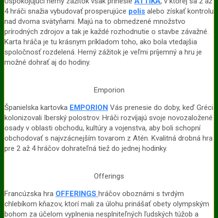
Uspokojujúci herný zážitok však prinesie
ATTIKA
, v ktorej sa 2 až
4 hráči snažia vybudovať prosperujúce
polis
alebo získať kontrolu
nad dvoma svätyňami. Majú na to obmedzené množstvo
prírodných zdrojov a tak je každé rozhodnutie o stavbe závažné.
Karta hráča je tu krásnym príkladom toho, ako bola vtedajšia
spoločnosť rozdelená. Herný zážitok je veľmi príjemný a hru je
možné dohrať aj do hodiny.
Emporion
Španielska kartovka
EMPORION
Vás prenesie do doby, keď Gréci
kolonizovali Iberský polostrov. Hráči rozvíjajú svoje novozaložené
osady v oblasti obchodu, kultúry a vojenstva, aby boli schopní
obchodovať s najvzácnejším tovarom z Atén. Kvalitná drobná hra
pre 2 až 4 hráčov dohrateľná tiež do jednej hodinky.
Offerings
Francúzska hra
OFFERI
NGS
hráčov oboznámi s tvrdým
chlebíkom kňazov, ktorí mali za úlohu prinášať obety olympským
bohom za účelom vyplnenia nesplniteľných ľudských túžob a