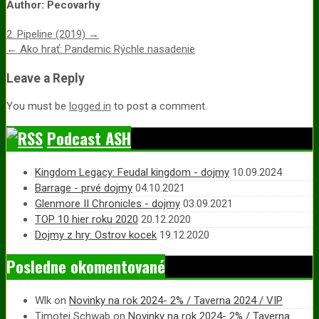
Author:
Pecovarhy
Post
2. Pipeline (2019) →
← Ako hrať: Pandemic Rýchle nasadenie
navigation
Leave a Reply
You must be
logged in
to post a comment.
Podcast ASH
Kingdom Legacy: Feudal kingdom - dojmy
10.09.2024
Barrage - prvé dojmy
04.10.2021
Glenmore II Chronicles - dojmy
03.09.2021
TOP 10 hier roku 2020
20.12.2020
Dojmy z hry: Ostrov kocek
19.12.2020
Posledne okomentované
Wlk
on
Novinky na rok 2024- 2% / Taverna 2024 / VIP
Timotej Schwab
on
Novinky na rok 2024- 2% / Taverna