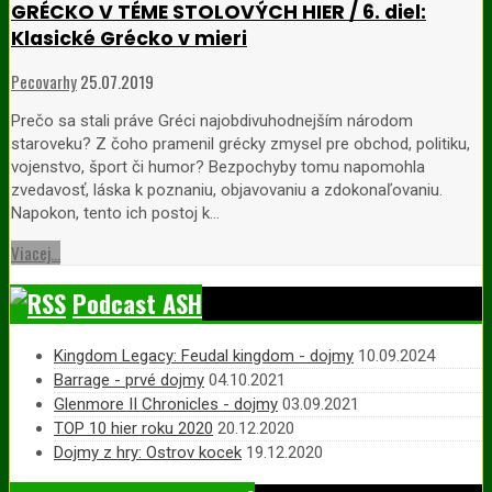
GRÉCKO V TÉME STOLOVÝCH HIER / 6. diel:
Klasické Grécko v mieri
Pecovarhy
25.07.2019
Prečo sa stali práve Gréci najobdivuhodnejším národom
staroveku? Z čoho pramenil grécky zmysel pre obchod, politiku,
vojenstvo, šport či humor? Bezpochyby tomu napomohla
zvedavosť, láska k poznaniu, objavovaniu a zdokonaľovaniu.
Napokon, tento ich postoj k…
Viacej...
Podcast ASH
Kingdom Legacy: Feudal kingdom - dojmy
10.09.2024
Barrage - prvé dojmy
04.10.2021
Glenmore II Chronicles - dojmy
03.09.2021
TOP 10 hier roku 2020
20.12.2020
Dojmy z hry: Ostrov kocek
19.12.2020