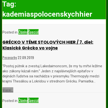
Tag:
kademiaspolocenskychhier
Články
Špeciál
Posted in
GRÉCKO V TÉME STOLOVÝCH HIER / 7. diel:
Klasické Grécko vo vojne
Pecovarhy
22.09.2019
“Postoj pútnik a zvestuj Lakedaimoncom, že my tu mŕtvi ležíme
ako zákony kázali nám.” Jeden z najslávnejších epitafov v
dejinách ľudstva sa nachádza v priesmyku Thermopyly medzi
krajmi Thesáliou a Lokridou v strednom Grécku. Pamiatka…
Viacej...
Články
Špeciál
Posted in