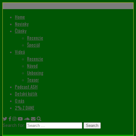
Home
Novinky
Články
Recenzie
Špeciál
Videá
Recenzie
Návod
Unboxing
Teaser
Podcast ASH
Detský kútik
O nás
2% Z DANE
Search for: