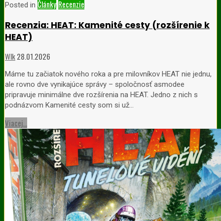
Články
Recenzie
Posted in
Recenzia: HEAT: Kamenité cesty (rozšírenie k
HEAT)
Wlk
28.01.2026
Máme tu začiatok nového roka a pre milovníkov HEAT nie jednu,
ale rovno dve vynikajúce správy – spoločnosť asmodee
pripravuje minimálne dve rozšírenia na HEAT. Jedno z nich s
podnázvom Kamenité cesty som si už…
Viacej...