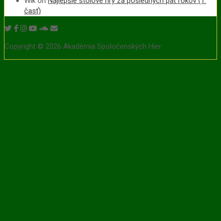
Wlk
on
Najlepšie stolové hry za posledných päť rokov (1.
časť)
Copyright © 2026 Akadémia Spoločenských Hier