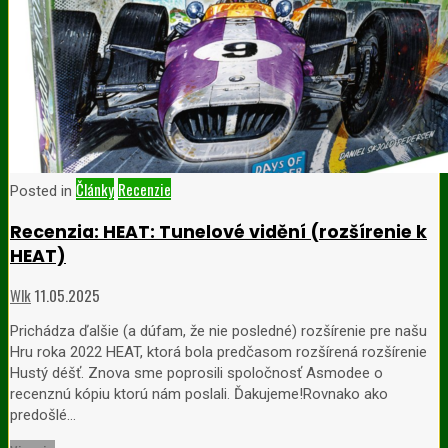
Články
Recenzie
Posted in
Recenzia: HEAT: Tunelové vidění (rozšírenie k
HEAT)
Wlk
11.05.2025
Prichádza ďalšie (a dúfam, že nie posledné) rozšírenie pre našu
Hru roka 2022 HEAT, ktorá bola predčasom rozšírená rozšírenie
Hustý déšť. Znova sme poprosili spoločnosť Asmodee o
recenznú kópiu ktorú nám poslali. Ďakujeme!Rovnako ako
predošlé…