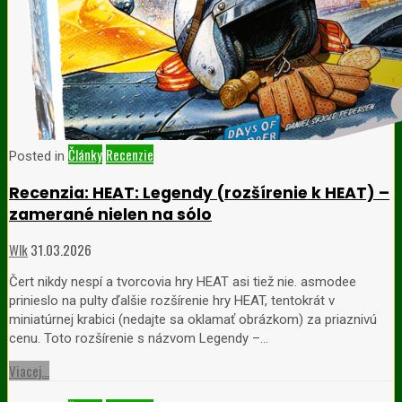
Články
Recenzie
Posted in
Recenzia: HEAT: Legendy (rozšírenie k HEAT) –
zamerané nielen na sólo
Wlk
31.03.2026
Čert nikdy nespí a tvorcovia hry HEAT asi tiež nie. asmodee
prinieslo na pulty ďalšie rozšírenie hry HEAT, tentokrát v
miniatúrnej krabici (nedajte sa oklamať obrázkom) za priaznivú
cenu. Toto rozšírenie s názvom Legendy –…
Viacej...