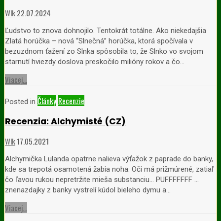
Wlk
22.07.2024
Ľudstvo to znova dohnojilo. Tentokrát totálne. Ako niekedajšia
Zlatá horúčka – nová “Slnečná” horúčka, ktorá spočívala v
bezuzdnom ťažení zo Slnka spôsobila to, že Slnko vo svojom
starnutí hviezdy doslova preskočilo milióny rokov a čo…
Viacej...
Články
Recenzie
Posted in
Recenzia: Alchymisté (CZ)
Wlk
17.05.2021
Alchymička Lulanda opatrne nalieva výťažok z paprade do banky,
kde sa trepotá osamotená žabia noha. Oči má prižmúrené, zatiaľ
čo ľavou rukou nepretržite mieša substanciu… PUFFFFFFF …
znenazdajky z banky vystrelí kúdol bieleho dymu a…
Viacej...