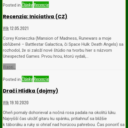
Články
Recenzie
Posted in
Recenzia: Iniciativa (CZ)
Wlk
12.05.2021
Corey Konieczka (Mansion of Madness, Runewars a moje
obľúbené – Battlestar Galactica, či Space Hulk: Death Angels) sa
rozhodol, že si založí nové štúdio na tvorbu hier s názvom
Unexpected Games. Prvou hrou, ktorú vydali,…
Viacej...
Články
Recenzie
Posted in
Dračí Hlídka (dojmy)
Wlk
19.10.2020
Oheň pomaly dohorieval a nočná rosa padala na okolitú lúku.
Najvyšší čas uložiť gitaru ku spánku, pritiahnuť sa bližšie
k táboráku a ruky si ohriať nad horúcou pahrebou. Čas ponoriť sa