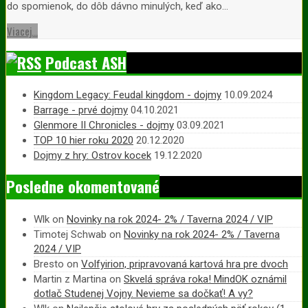
do spomienok, do dôb dávno minulých, keď ako…
Viacej...
Podcast ASH
Kingdom Legacy: Feudal kingdom - dojmy
10.09.2024
Barrage - prvé dojmy
04.10.2021
Glenmore II Chronicles - dojmy
03.09.2021
TOP 10 hier roku 2020
20.12.2020
Dojmy z hry: Ostrov kocek
19.12.2020
Posledne okomentované
Wlk
on
Novinky na rok 2024- 2% / Taverna 2024 / VIP
Timotej Schwab
on
Novinky na rok 2024- 2% / Taverna
2024 / VIP
Bresto
on
Volfyirion, pripravovaná kartová hra pre dvoch
Martin z Martina
on
Skvelá správa roka! MindOK oznámil
dotlač Studenej Vojny. Nevieme sa dočkať! A vy?