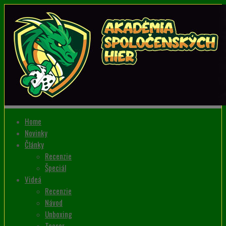
Home
Novinky
Články
Recenzie
Špeciál
Videá
Recenzie
Návod
Unboxing
Teaser