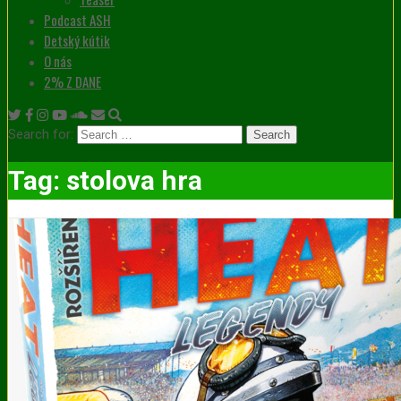
Podcast ASH
Detský kútik
O nás
2% Z DANE
Search for:
Tag:
stolova hra