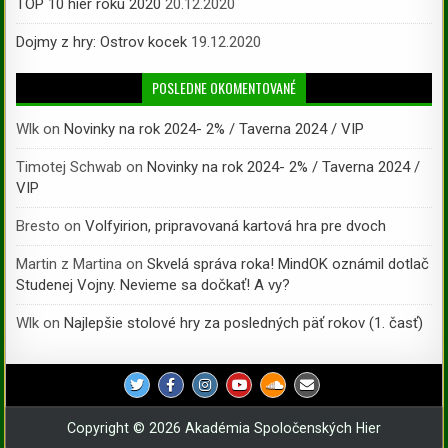
TOP 10 hier roku 2020
20.12.2020
Dojmy z hry: Ostrov kocek
19.12.2020
POSLEDNE OKOMENTOVANÉ
Wlk
on
Novinky na rok 2024- 2% / Taverna 2024 / VIP
Timotej Schwab
on
Novinky na rok 2024- 2% / Taverna 2024 /
VIP
Bresto
on
Volfyirion, pripravovaná kartová hra pre dvoch
Martin z Martina
on
Skvelá správa roka! MindOK oznámil dotlač
Studenej Vojny. Nevieme sa dočkať! A vy?
Wlk
on
Najlepšie stolové hry za posledných päť rokov (1. časť)
Copyright © 2026 Akadémia Spoločenských Hier