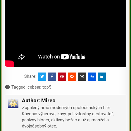
Share:
Tagged
icebear
,
top5
Author:
Mirec
Zapálený hráč moderných spoločenských hier.
Kávopič výberovej kávy, príležitostný cestovateľ,
pasívny bloger, aktívny bežec a už aj manžel a
dvojnásobný otec.