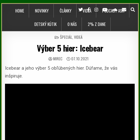
HOME
NOVINKY
ČLÁNKY
VIDEÁ
PODCAST ASH
DETSKÝ KÚTIK
O NÁS
2% Z DANE
POSTED IN
ŠPECIÁL
,
VIDEÁ
Výber 5 hier: Icebear
MIREC
07.10.2021
Icebear a jeho výber 5 obľúbených hier. Dúfame, že vás
inšpiruje.