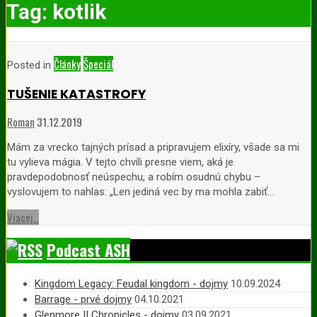
Tag:
kotlik
Články
Špeciál
Posted in
TUŠENIE KATASTROFY
Roman
31.12.2019
Mám za vrecko tajných prísad a pripravujem elixíry, všade sa mi
tu vylieva mágia. V tejto chvíli presne viem, aká je
pravdepodobnosť neúspechu, a robím osudnú chybu –
vyslovujem to nahlas: „Len jediná vec by ma mohla zabiť…
Viacej...
Podcast ASH
Kingdom Legacy: Feudal kingdom - dojmy
10.09.2024
Barrage - prvé dojmy
04.10.2021
Glenmore II Chronicles - dojmy
03.09.2021