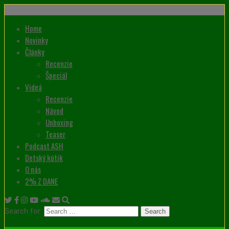
Home
Novinky
Články
Recenzie
Špeciál
Videá
Recenzie
Návod
Unboxing
Teaser
Podcast ASH
Detský kútik
O nás
2% Z DANE
Search for: