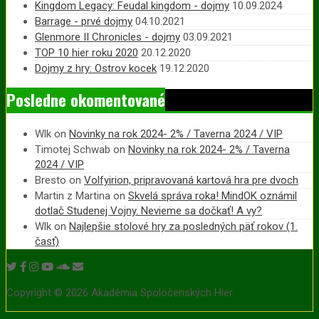
Kingdom Legacy: Feudal kingdom - dojmy
10.09.2024
Barrage - prvé dojmy
04.10.2021
Glenmore II Chronicles - dojmy
03.09.2021
TOP 10 hier roku 2020
20.12.2020
Dojmy z hry: Ostrov kocek
19.12.2020
Posledne okomentované
Wlk
on
Novinky na rok 2024- 2% / Taverna 2024 / VIP
Timotej Schwab
on
Novinky na rok 2024- 2% / Taverna
2024 / VIP
Bresto
on
Volfyirion, pripravovaná kartová hra pre dvoch
Martin z Martina
on
Skvelá správa roka! MindOK oznámil
dotlač Studenej Vojny. Nevieme sa dočkať! A vy?
Wlk
on
Najlepšie stolové hry za posledných päť rokov (1.
časť)
Copyright © 2026 Akadémia Spoločenských Hier