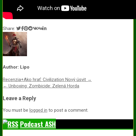
Share:
Author:
Lipo
Post
Recenzia+Ako hrať: Civilization Nový úsvit →
← Unboxing: Zombicide: Zelená Horda
navigation
Leave a Reply
You must be
logged in
to post a comment.
Podcast ASH