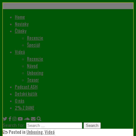
Home
Novinky
Články
Recenzie
Špeciál
Videá
Recenzie
Návod
Unboxing
Teaser
Podcast ASH
Detský kútik
O nás
2% Z DANE
Search for:
Posted in
Unboxing
,
Videá