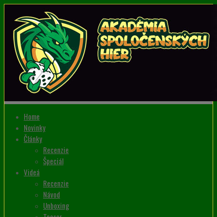
Home
Novinky
Články
Recenzie
Špeciál
Videá
Recenzie
Návod
Unboxing
Teaser