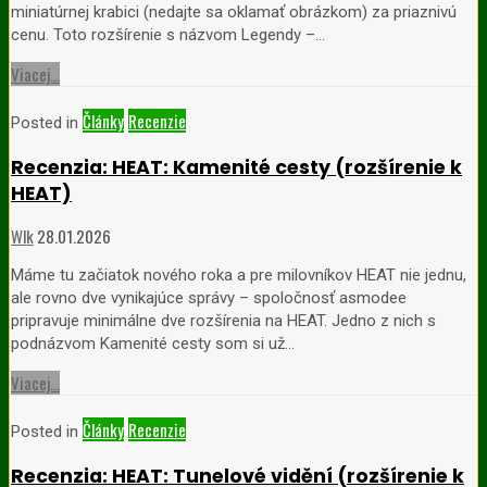
miniatúrnej krabici (nedajte sa oklamať obrázkom) za priaznivú
cenu. Toto rozšírenie s názvom Legendy –…
Viacej...
Články
Recenzie
Posted in
Recenzia: HEAT: Kamenité cesty (rozšírenie k
HEAT)
Wlk
28.01.2026
Máme tu začiatok nového roka a pre milovníkov HEAT nie jednu,
ale rovno dve vynikajúce správy – spoločnosť asmodee
pripravuje minimálne dve rozšírenia na HEAT. Jedno z nich s
podnázvom Kamenité cesty som si už…
Viacej...
Články
Recenzie
Posted in
Recenzia: HEAT: Tunelové vidění (rozšírenie k