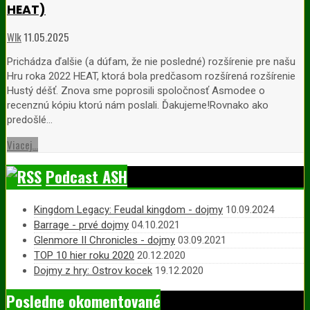
HEAT)
Wlk
11.05.2025
Prichádza ďalšie (a dúfam, že nie posledné) rozšírenie pre našu
Hru roka 2022 HEAT, ktorá bola predčasom rozšírená rozšírenie
Hustý déšť. Znova sme poprosili spoločnosť Asmodee o
recenznú kópiu ktorú nám poslali. Ďakujeme!Rovnako ako
predošlé…
Viacej...
Podcast ASH
Kingdom Legacy: Feudal kingdom - dojmy
10.09.2024
Barrage - prvé dojmy
04.10.2021
Glenmore II Chronicles - dojmy
03.09.2021
TOP 10 hier roku 2020
20.12.2020
Dojmy z hry: Ostrov kocek
19.12.2020
Posledne okomentované