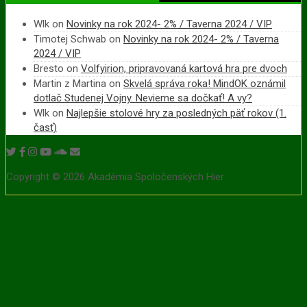
Wlk
on
Novinky na rok 2024- 2% / Taverna 2024 / VIP
Timotej Schwab
on
Novinky na rok 2024- 2% / Taverna
2024 / VIP
Bresto
on
Volfyirion, pripravovaná kartová hra pre dvoch
Martin z Martina
on
Skvelá správa roka! MindOK oznámil
dotlač Studenej Vojny. Nevieme sa dočkať! A vy?
Wlk
on
Najlepšie stolové hry za posledných päť rokov (1.
časť)
Copyright © 2026 Akadémia Spoločenských Hier