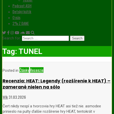
Podcast ASH
Detský kútik
O nás
2% Z DANE
Search for:
Tag:
TUNEL
Články
Recenzie
Posted in
Recenzia: HEAT: Legendy (rozšírenie k HEAT) –
zamerané nielen na sólo
Wlk
31.03.2026
Čert nikdy nespí a tvorcovia hry HEAT asi tiež nie. asmodee
prinieslo na pulty ďalšie rozšírenie hry HEAT, tentokrát v